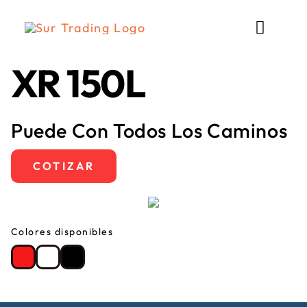
Saltar
al
Toggle
contenido
Naviga
XR 150L
LA EMPRESA
CATÁLOGO
Puede Con Todos Los Caminos
CRÉDITO DIRECTO
COTIZAR
TALLER MECÁNICO
Colores disponibles
CONTACTO